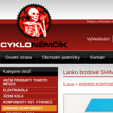
Dotazy a informace n
Vyhledávání:
Úvodní strana
Obchodní podmínky
Kontakt
Lanko brzdové SHIM
Kategorie zboží
AKČNÍ PRODUKTY TOHOTO
E-shop
»
SHIMANO KOMPON
MĚSÍCE
ELEKTROKOLA
JÍZDNÍ KOLA
KOMPONENTY OST. VÝROBCŮ
SHIMANO KOMPONENTY