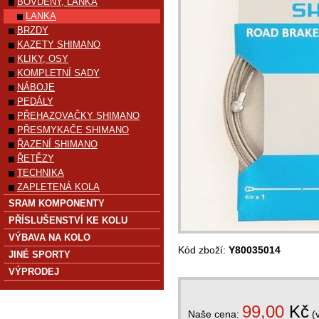
BOVDENY, LANKA
LANKA
BRZDY
KAZETY SHIMANO
KLIKY, OSY
KOMPLETNÍ SADY
NÁBOJE
PEDÁLY
PŘEHAZOVAČKY SHIMANO
PŘESMYKAČE SHIMANO
ŘAZENÍ SHIMANO
ŘETĚZY
TECHNIKA
ZAPLETENÁ KOLA
SRAM KOMPONENTY
PŘÍSLUŠENSTVÍ KE KOLU
VÝBAVA NA KOLO
Kód zboží:
Y80035014
JINÉ SPORTY
VÝPRODEJ
99,00
Kč
Naše cena:
(