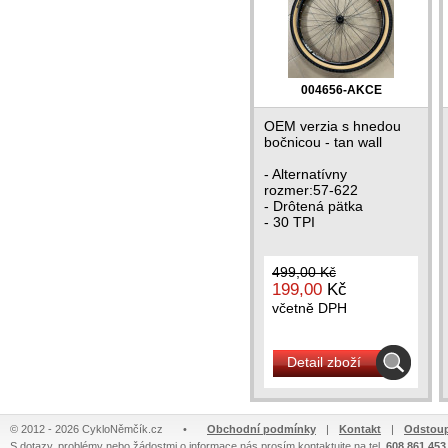
004656-AKCE
OEM verzia s hnedou
bočnicou - tan wall
- Alternatívny
rozmer:57-622
- Drôtená pätka
- 30 TPI
499,00 Kč
199,00
Kč
včetně DPH
Detail zboží
© 2012 - 2026 CykloNěmčík.cz
•
Obchodní podmínky
|
Kontakt
|
Odstoup
S dotazy, problémy nebo žádostmi o informace nás prosím kontaktujte na tel.
608 861 453