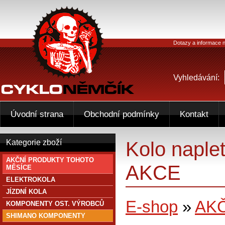
Dotazy a informace n
Vyhledávání:
Úvodní strana
Obchodní podmínky
Kontakt
Kolo naple
Kategorie zboží
AKČNÍ PRODUKTY TOHOTO
AKCE
MĚSÍCE
ELEKTROKOLA
JÍZDNÍ KOLA
E-shop
»
AK
KOMPONENTY OST. VÝROBCŮ
SHIMANO KOMPONENTY