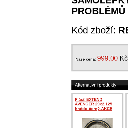
SAMOLEPKY
PROBLÉMŮ
Kód zboží:
R
999,00
Kč
Naše cena:
Alternativní produkty
Plášť EXTEND
AVENGER 29x2,125
hnědo-černý-AKCE