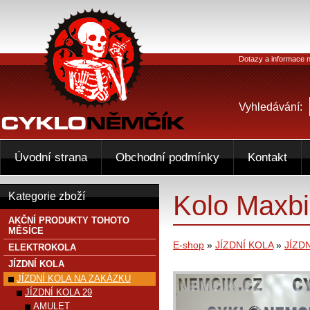
Dotazy a informace n
Vyhledávání:
Úvodní strana
Obchodní podmínky
Kontakt
Kolo Maxb
Kategorie zboží
AKČNÍ PRODUKTY TOHOTO
MĚSÍCE
E-shop
»
JÍZDNÍ KOLA
»
JÍZD
ELEKTROKOLA
JÍZDNÍ KOLA
JÍZDNÍ KOLA NA ZAKÁZKU
JÍZDNÍ KOLA 29
AMULET