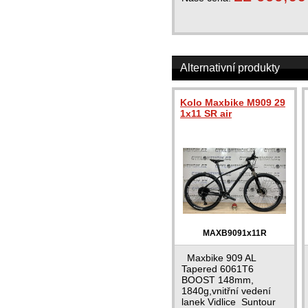
Alternativní produkty
Kolo Maxbike M909 29
1x11 SR air
MAXB9091x11R
Maxbike 909 AL
Tapered 6061T6
BOOST 148mm,
1840g,vnitřní vedení
lanek Vidlice Suntour