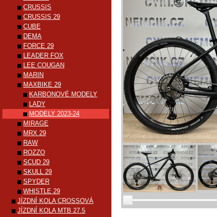
CRUSSIS
CRUSSIS 29
CUBE
DEMA
FORCE 29
LEADER FOX
LEE COUGAN
MARIN
MAXBIKE 29
KARBONOVÉ MODELY
LADY
MODELY 2023-24
MIRAGE
MRX 29
RAW
ROZZO
SCUD 29
SKULL 29
SPYDER
WHISTLE 29
JÍZDNÍ KOLA CROSSOVÁ
JÍZDNÍ KOLA MTB 27.5