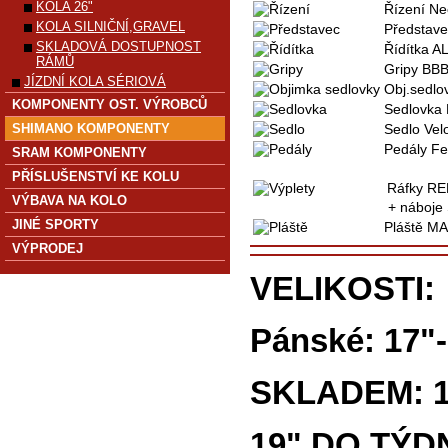
KOLA 26"
Řízení Ne
KOLA SILNIČNÍ,GRAVEL
Představ
SKLADOVÁ DOSTUPNOST
Řídítka A
RÁMŮ
Gripy BB
JÍZDNÍ KOLA SÉRIOVÁ
Obj.sedlo
KOMPONENTY OST. VÝROBCŮ
Sedlovka
SHIMANO KOMPONENTY
Sedlo
Vel
Pedály
Fe
SRAM KOMPONENTY
PŘÍSLUŠENSTVÍ KE KOLU
Ráfky RE
VÝBAVA NA KOLO
+ náboje
JINÉ SPORTY
Pláště MA
VÝPRODEJ
VELIKOSTI:
Pánské: 17"
SKLADEM: 1
19" DO TÝD