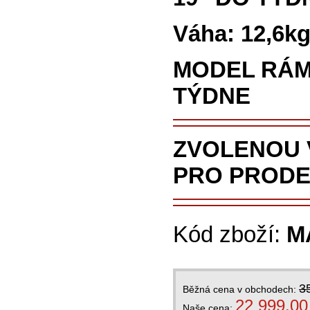
Váha: 12,6kg
MODEL RÁMU
TÝDNE
Z
VOLENOU 
PRO PRODE
Kód zboží:
M
3
Běžná cena v obchodech:
22 999,00
Naše cena: