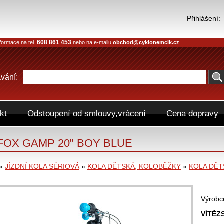
Přihlášení:
608 861 453
formace na tel.
nebo na e-mailu
obchod@cyklonemcik.cz
.
vání:
kt
Odstoupení od smlouvy,vrácení
Cena dopravy
 FOX GAMP 20" BOY BLUE
»
JÍZDNÍ KOLA SÉRIOVÁ
»
KOLA DĚTSKÁ, KOLOBĚŽKY
»
KOLA DĚT
Výrobc
VÍTĚZ