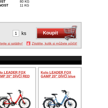
OST
80 KG
NOST
11 KG
ks
tejte si splátky!
Zjistěte, kolik si můžete půjčit!
lo LEADER FOX
Kolo LEADER FOX
MP 20" DÍVČÍ RED
GAMP 20" DÍVČÍ blue