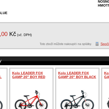
NOSN
HMOT
LUE
,00
Kč
(vč. DPH)
Spočí
Toto zboží můžete nakoupit i na splátky.
y
Kolo LEADER FOX
Kolo LEADER FOX
Ko
L
GAMP 20" BOY RED
GAMP 20" BOY BLACK
GA