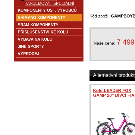
TANDEMOVÁ - SPECIÁLNÍ
KOMPONENTY OST. VÝROBCŮ
Kód zboží:
GAMPBOYB
SHIMANO KOMPONENTY
SRAM KOMPONENTY
PŘÍSLUŠENSTVÍ KE KOLU
VÝBAVA NA KOLO
7 499
Naše cena:
JINÉ SPORTY
VÝPRODEJ
Alternativní produkt
Kolo LEADER FOX
GAMP 20" DÍVČÍ FIA