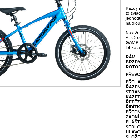
Každý 
to zvlá
jednodu
na dlou
Navržen
Ať už s
GAMP 2
lehké a
RÁM
BRZD
ROTO
PŘEVO
PŘEH
ŘAZEN
STRA
KAZE
ŘETĚZ
ŘIDÍT
PŘEDN
ZADNÍ
PLÁŠT
SEDL
HLAV
SLOŽE