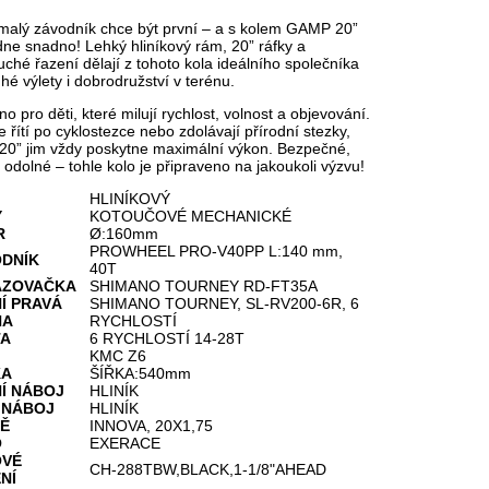
malý závodník chce být první – a s kolem GAMP 20”
dne snadno! Lehký hliníkový rám, 20” ráfky a
ché řazení dělají z tohoto kola ideálního společníka
hé výlety i dobrodružství v terénu.
o pro děti, které milují rychlost, volnost a objevování.
e řítí po cyklostezce nebo zdolávají přírodní stezky,
0” jim vždy poskytne maximální výkon. Bezpečné,
 odolné – tohle kolo je připraveno na jakoukoli výzvu!
HLINÍKOVÝ
Y
KOTOUČOVÉ MECHANICKÉ
R
Ø:160mm
PROWHEEL PRO-V40PP L:140 mm,
DNÍK
40T
AZOVAČKA
SHIMANO TOURNEY RD-FT35A
Í PRAVÁ
SHIMANO TOURNEY, SL-RV200-6R, 6
NA
RYCHLOSTÍ
TA
6 RYCHLOSTÍ 14-28T
KMC Z6
KA
ŠÍŘKA:540mm
Í NÁBOJ
HLINÍK
 NÁBOJ
HLINÍK
Ě
INNOVA, 20X1,75
O
EXERACE
OVÉ
CH-288TBW,BLACK,1-1/8"AHEAD
NÍ