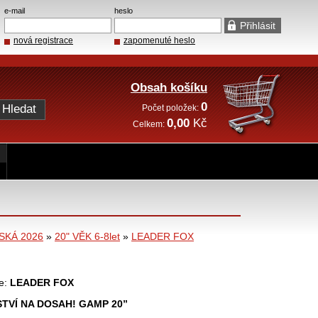
e-mail
heslo
nová registrace
zapomenuté heslo
Obsah košíku
0
Počet položek:
0,00
Kč
Celkem:
SKÁ 2026
»
20" VĚK 6-8let
»
LEADER FOX
e:
LEADER FOX
STVÍ NA DOSAH! GAMP 20”