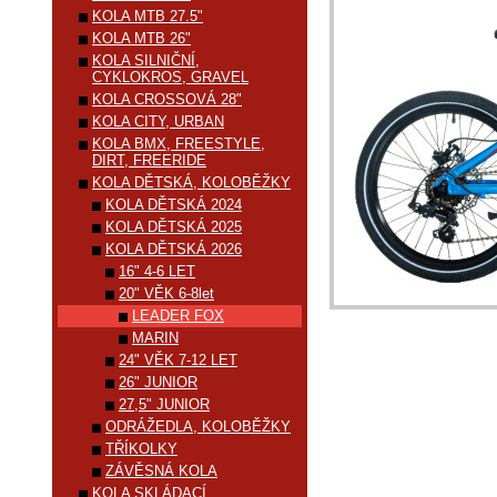
KOLA MTB 27.5"
KOLA MTB 26"
KOLA SILNIČNÍ,
CYKLOKROS, GRAVEL
KOLA CROSSOVÁ 28"
KOLA CITY, URBAN
KOLA BMX, FREESTYLE,
DIRT, FREERIDE
KOLA DĚTSKÁ, KOLOBĚŽKY
KOLA DĚTSKÁ 2024
KOLA DĚTSKÁ 2025
KOLA DĚTSKÁ 2026
16" 4-6 LET
20" VĚK 6-8let
LEADER FOX
MARIN
24" VĚK 7-12 LET
26" JUNIOR
27,5" JUNIOR
ODRÁŽEDLA, KOLOBĚŽKY
TŘÍKOLKY
ZÁVĚSNÁ KOLA
KOLA SKLÁDACÍ,