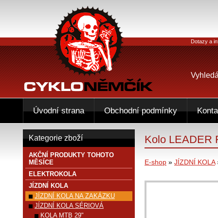
Dotazy a in
Vyhledá
Úvodní strana
Obchodní podmínky
Konta
Kolo LEADER
Kategorie zboží
AKČNÍ PRODUKTY TOHOTO
E-shop
»
JÍZDNÍ KOLA
MĚSÍCE
ELEKTROKOLA
JÍZDNÍ KOLA
JÍZDNÍ KOLA NA ZAKÁZKU
JÍZDNÍ KOLA SÉRIOVÁ
KOLA MTB 29"