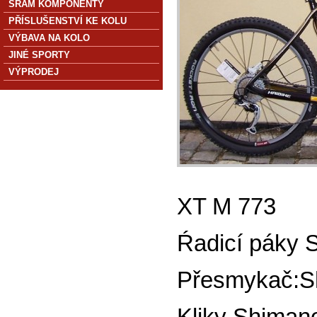
SRAM KOMPONENTY
PŘÍSLUŠENSTVÍ KE KOLU
VÝBAVA NA KOLO
JINÉ SPORTY
VÝPRODEJ
XT M 773
Ŕadicí páky 
Přesmykač:S
Kliky Shiman