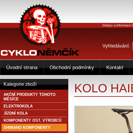
Dotazy a informace n
Vyhledávání:
Úvodní strana
Obchodní podmínky
Kontakt
KOLO HAI
Kategorie zboží
AKČNÍ PRODUKTY TOHOTO
MĚSÍCE
ELEKTROKOLA
JÍZDNÍ KOLA
KOMPONENTY OST. VÝROBCŮ
SHIMANO KOMPONENTY