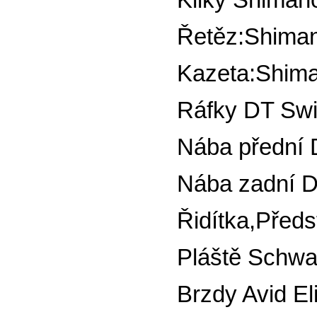
Řetěz:Shima
Kazeta:Shima
Ráfky DT Swi
Nába přední 
Nába zadní D
Řidítka,Předs
Pláště Schwa
Brzdy Avid El