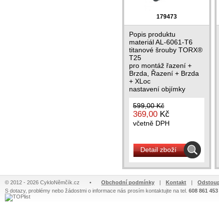
179473
Popis produktu
materiál AL-6061-T6
titanové šrouby TORX®
T25
pro montáž řazení +
Brzda, Řazení + Brzda
+ XLoc
nastavení objímky
Medialní/laterální směr
a...
599,00 Kč
369,00
Kč
včetně DPH
Detail zboží
© 2012 - 2026 CykloNěmčík.cz
•
Obchodní podmínky
|
Kontakt
|
Odstoup
S dotazy, problémy nebo žádostmi o informace nás prosím kontaktujte na tel.
608 861 453