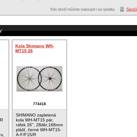
Spočí
Toto zboží můžete nakoupit i na splátky.
y
Kola Shimano WH-
MT15 26
774418
SHIMANO zapletená
TR
kola WH-MT15 pár,
ráfek 26'', 28děr,168mm
plášť, černé WH-MT15-
ru,
A-F/F15/R