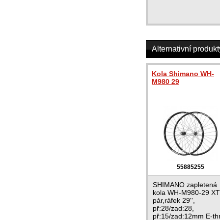
Alternativní produkt
Kola Shimano WH-
M980 29
55885255
SHIMANO zapletená
kola WH-M980-29 X
pár,ráfek 29'',
př:28/zad:28,
př:15/zad:12mm E-th