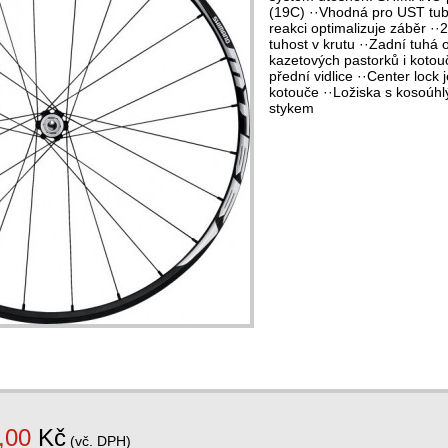
(19C) ··Vhodná pro UST tube
reakci optimalizuje záběr ··
tuhost v krutu ··Zadní tuhá
kazetových pastorků i kotou
přední vidlice ··Center lock
kotouče ··Ložiska s kosoúh
stykem
,00
Kč
(vč. DPH)