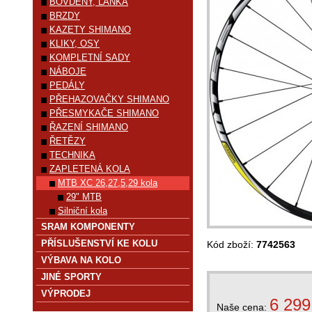
BOVDENY, LANKA
BRZDY
KAZETY SHIMANO
KLIKY, OSY
KOMPLETNÍ SADY
NÁBOJE
PEDÁLY
PŘEHAZOVAČKY SHIMANO
PŘESMYKAČE SHIMANO
ŘAZENÍ SHIMANO
ŘETĚZY
TECHNIKA
ZAPLETENÁ KOLA
MTB XC 26,27,5,29 kola
29" MTB
Silniční kola
SRAM KOMPONENTY
PŘÍSLUŠENSTVÍ KE KOLU
Kód zboží:
7742563
VÝBAVA NA KOLO
JINÉ SPORTY
VÝPRODEJ
6 299
Naše cena: