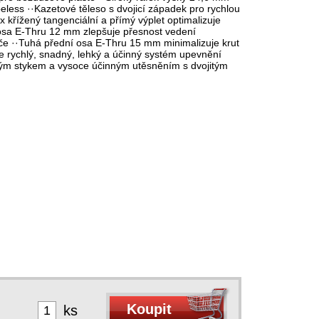
less ··Kazetové těleso s dvojicí západek pro rychlou
2x křížený tangenciální a přímý výplet optimalizuje
 osa E-Thru 12 mm zlepšuje přesnost vedení
če ··Tuhá přední osa E-Thru 15 mm minimalizuje krut
 je rychlý, snadný, lehký a účinný systém upevnění
lým stykem a vysoce účinným utěsněním s dvojitým
ks