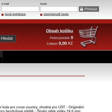
e-mail
heslo
nová registrace
zapomenuté heslo
Obsah košíku
0
Počet položek:
0,00
Kč
Celkem:
kola pro cross country, vhodná pro UST ··Originální
o bezdušové pláště ··Široký ráfek výšky 24,6 mm