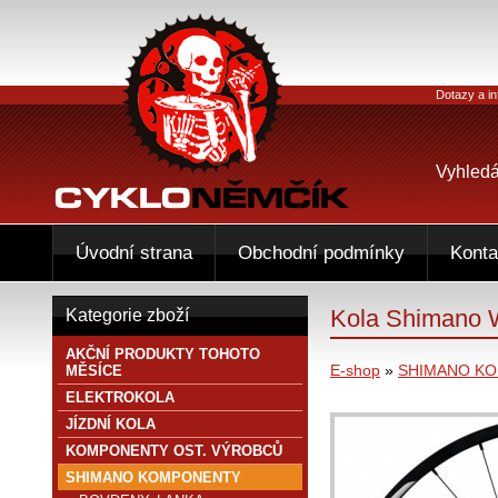
Dotazy a in
Vyhledá
Úvodní strana
Obchodní podmínky
Konta
Kola Shimano
Kategorie zboží
AKČNÍ PRODUKTY TOHOTO
E-shop
»
SHIMANO K
MĚSÍCE
ELEKTROKOLA
JÍZDNÍ KOLA
KOMPONENTY OST. VÝROBCŮ
SHIMANO KOMPONENTY