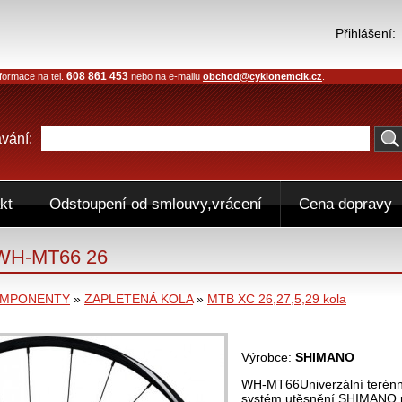
Přihlášení:
608 861 453
formace na tel.
nebo na e-mailu
obchod@cyklonemcik.cz
.
vání:
kt
Odstoupení od smlouvy,vrácení
Cena dopravy
 WH-MT66 26
OMPONENTY
»
ZAPLETENÁ KOLA
»
MTB XC 26,27,5,29 kola
Výrobce:
SHIMANO
WH-MT66Univerzální terénní 
systém utěsnění SHIMANO pr