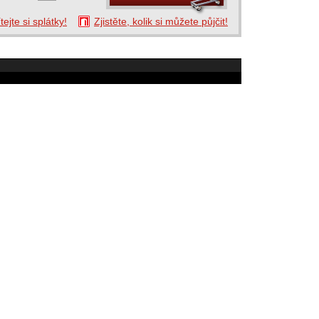
tejte si splátky!
Zjistěte, kolik si můžete půjčit!