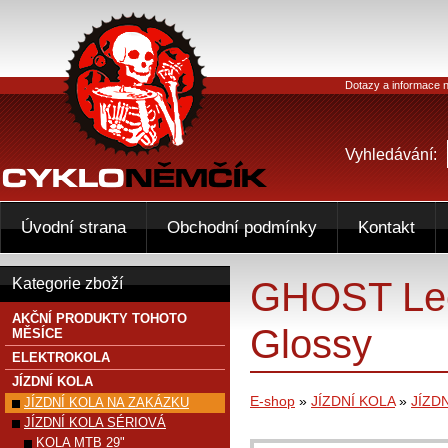
Dotazy a informace n
Vyhledávání:
Úvodní strana
Obchodní podmínky
Kontakt
GHOST Lec
Kategorie zboží
AKČNÍ PRODUKTY TOHOTO
Glossy
MĚSÍCE
ELEKTROKOLA
JÍZDNÍ KOLA
E-shop
»
JÍZDNÍ KOLA
»
JÍZD
JÍZDNÍ KOLA NA ZAKÁZKU
JÍZDNÍ KOLA SÉRIOVÁ
KOLA MTB 29"