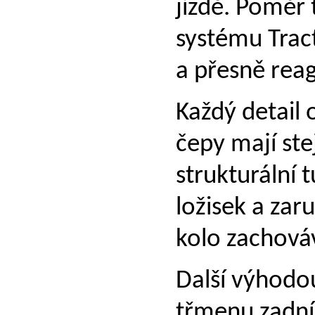
jízdě. Poměr 
systému Tract
a přesně rea
Každý detail 
čepy mají ste
strukturální 
ložisek a zar
kolo zachová
Další výhodo
třmenu zadní