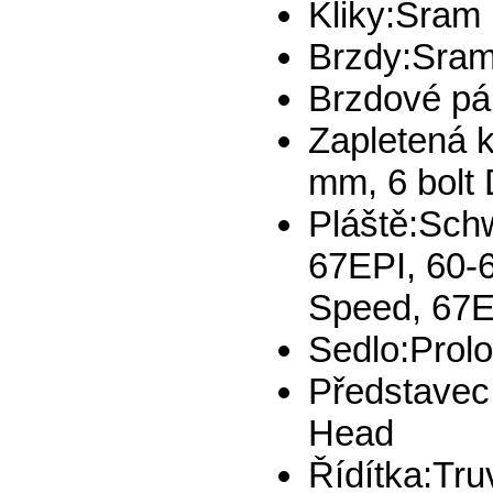
Kliky:Sram
Brzdy:Sram 
Brzdové pá
Zapletená 
mm, 6 bolt 
Pláště:Sch
67EPI, 60-
Speed, 67E
Sedlo:Prolo
Představec:
Head
Řídítka:Tr