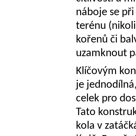
náboje se při
terénu (nikol
kořenů či bal
uzamknout pá
Klíčovým kon
je jednodílná
celek pro do
Tato konstruk
kola v zatáčk