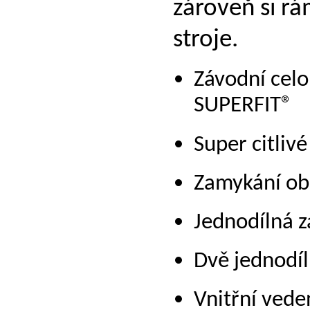
zároveň si r
stroje.
Závodní cel
SUPERFIT®
Super citlivé
Zamykání obo
Jednodílná z
Dvě jednodí
Vnitřní vede