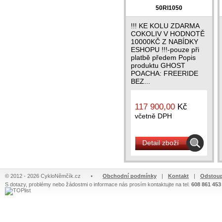
50RI1050
!!! KE KOLU ZDARMA
COKOLIV V HODNOTĚ
10000KČ Z NABÍDKY
ESHOPU !!!-pouze při
platbě předem Popis
produktu GHOST
POACHA: FREERIDE
BEZ...
117 900,00
Kč
včetně DPH
Detail zboží
© 2012 - 2026 CykloNěmčík.cz
•
Obchodní podmínky
|
Kontakt
|
Odstoup
S dotazy, problémy nebo žádostmi o informace nás prosím kontaktujte na tel.
608 861 453