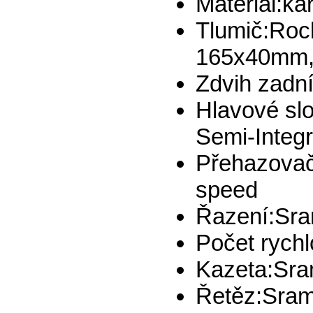
Materiál:ka
Tlumič:Roc
165x40mm, 
Zdvih zadn
Hlavové sl
Semi-Integ
Přehazovač
speed
Řazení:Sram
Počet rychl
Kazeta:Sra
Řetěz:Sram