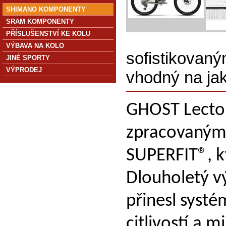
SHIMANO KOMPONENTY
SRAM KOMPONENTY
PŘÍSLUŠENSTVÍ KE KOLU
VÝBAVA NA KOLO
sofistikovan
JINÉ SPORTY
VÝPRODEJ
vhodný na jak
GHOST Lector 
zpracovaným
SUPERFIT®, kt
Dlouholetý v
přinesl systé
citlivostí a 