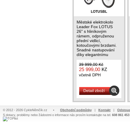
LOTUSBL
Městské elektrokolo
Leader Fox LOTUS
26" s hliníkovým
rámem, odpruženou
přední vidlicí,
kotoučovými brzdami.
Snadné nastupování
díky elegantnímu
městskému designu....
39 999,00 Kč
25 999,00
Kč
včetně DPH
Detail zboží
© 2012 - 2026 CykloNěmčík.cz
•
Obchodní podmínky
|
Kontakt
|
Odstoup
S dotazy, problémy nebo žádostmi o informace nás prosím kontaktujte na tel.
608 861 453