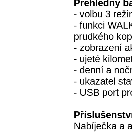
Přehledný ba
- volbu 3 rež
- funkci WALK
prudkého kop
- zobrazení a
- ujeté kilome
- denní a noč
- ukazatel sta
- USB port pr
Příslušenstv
Nabíječka a a