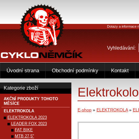
Dotazy a informace n
Vyhledávání:
Úvodní strana
Obchodní podmínky
Kontakt
Elektrokol
Kategorie zboží
AKČNÍ PRODUKTY TOHOTO
MĚSÍCE
E-shop
»
ELEKTROKOLA
»
EL
ELEKTROKOLA
ELEKTROKOLA 2023
LEADER FOX 2023
FAT BIKE
MTB 27,5"