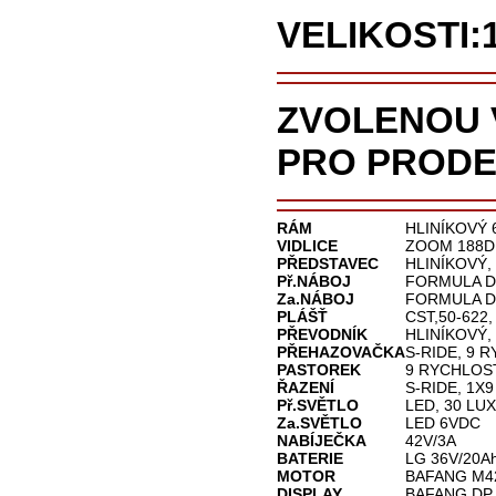
VELIKOSTI:
ZVOLENOU 
PRO PRODE
RÁM
HLINÍKOVÝ 
VIDLICE
ZOOM 188D
PŘEDSTAVEC
HLINÍKOVÝ,
Př.NÁBOJ
FORMULA DC
Za.NÁBOJ
FORMULA DC
PLÁŠŤ
CST,50-622, 
PŘEVODNÍK
HLINÍKOVÝ,
PŘEHAZOVAČKA
S-RIDE, 9 
PASTOREK
9 RYCHLOST
ŘAZENÍ
S-RIDE, 1X
Př.SVĚTLO
LED, 30 LUX
Za.SVĚTLO
LED 6VDC
NABÍJEČKA
42V/3A
BATERIE
LG 36V/20Ah
MOTOR
BAFANG M42
DISPLAY
BAFANG DP