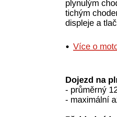
plynulým cho
tichým chode
displeje a tl
Více o mot
Dojezd na pl
- průměrný 1
- maximální 