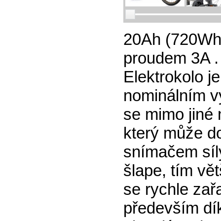
20Ah (720Wh)
proudem 3A . 
Elektrokolo 
nominálním 
se mimo jiné
který může d
snímačem síly
šlape, tím vě
se rychle za
především dík