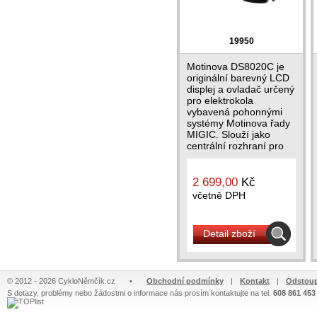
19950
Motinova DS8020C je
originální barevný LCD
displej a ovladač určený
pro elektrokola
vybavená pohonnými
systémy Motinova řady
MIGIC. Slouží jako
centrální rozhraní pro
ovládání...
2 699,00
Kč
včetně DPH
Detail zboží
© 2012 - 2026 CykloNěmčík.cz
•
Obchodní podmínky
|
Kontakt
|
Odstoup
S dotazy, problémy nebo žádostmi o informace nás prosím kontaktujte na tel.
608 861 453