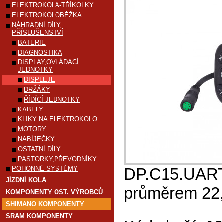
ELEKTROKOLA-TŘÍKOLKY
ELEKTROKOLOBĚŽKA
NÁHRADNÍ DÍLY,
PŘÍSLUŠENSTVÍ
BATERIE
DIAGNOSTIKA
DISPLAY,OVLÁDACÍ
JEDNOTKY
DISPLEJE
DRŽÁKY
ŘÍDÍCÍ JEDNOTKY
KABELY
KLIKY NA ELEKTROKOLO
MOTORY
NABÍJEČKY
OSTATNÍ DÍLY
PASTORKY,PŘEVODNÍKY
POHONNÉ SYSTÉMY
DP.C15.UART(
JÍZDNÍ KOLA
průměrem 22
KOMPONENTY OST. VÝROBCŮ
SHIMANO KOMPONENTY
SRAM KOMPONENTY