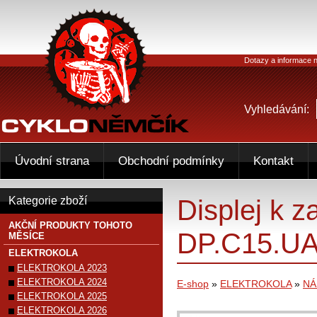
Dotazy a informace n
Vyhledávání:
Úvodní strana
Obchodní podmínky
Kontakt
Displej k 
Kategorie zboží
AKČNÍ PRODUKTY TOHOTO
DP.C15.U
MĚSÍCE
ELEKTROKOLA
ELEKTROKOLA 2023
ELEKTROKOLA 2024
E-shop
»
ELEKTROKOLA
»
NÁ
ELEKTROKOLA 2025
ELEKTROKOLA 2026