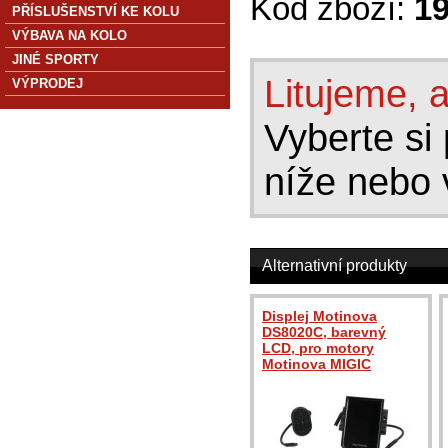
Kód zboží:
1
PŘÍSLUŠENSTVÍ KE KOLU
VÝBAVA NA KOLO
JINÉ SPORTY
Litujeme, a
VÝPRODEJ
Vyberte si 
níže nebo 
Alternativní produkty
Displej Motinova
DS8020C, barevný
LCD, pro motory
Motinova MIGIC