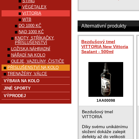
STING
VÉGÉTALEX
VITTORIA
WTB
DO 1000 KČ
Alternativní produkty
NAD 1000 KČ
KNOTY, STŘÍKAČKY,
Bezdušový tmel
PŘÍSLUŠENSTVÍ
VITTORIA New Vittoria
LOŽISKA NÁHRADNÍ
Sealant - 500ml
NÁŘADÍ NA KOLO
OLEJE, VAZELÍNY, ČISTIČE
PŘÍSLUŠENSTVÍ NA KOLO
TRENAŽÉRY, VÁLCE
VÝBAVA NA KOLO
JINÉ SPORTY
VÝPRODEJ
1AA00098
Bezdušový tmel
VITTORIA
Díky svému unikátnímu
složení dokáže zalepit
defekty až do velikosti