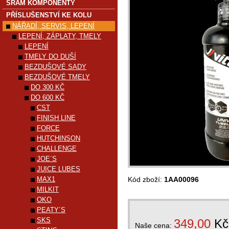
SRAM KOMPONENTY
PŘÍSLUŠENSTVÍ KE KOLU
NÁŘADÍ, SERVIS, LEPENÍ
LEPENÍ, ZÁPLATY, TMELY
LEPENÍ
TMELY DO DUŠÍ
BEZDUŠOVÉ SADY
BEZDUŠOVÉ TMELY
DO 300 KČ
DO 600 KČ
CST
FINISH LINE
FORCE
HUTCHINSON
CHALLENGE
JOE´S
JUICE LUBES
MAX1
Kód zboží:
1AA00096
MILKIT
OKO
PEATY´S
SKS
349,00
Kč
Naše cena: