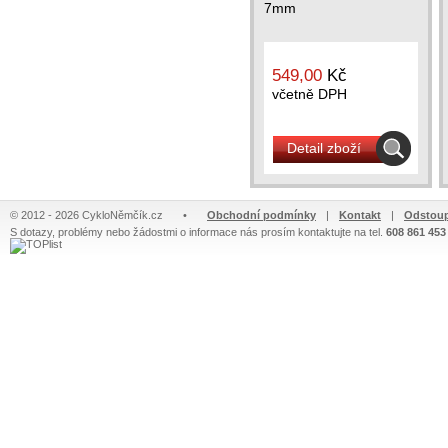
7mm
549,00
Kč
včetně DPH
Detail zboží
© 2012 - 2026 CykloNěmčík.cz
•
Obchodní podmínky
|
Kontakt
|
Odstoup
S dotazy, problémy nebo žádostmi o informace nás prosím kontaktujte na tel.
608 861 453