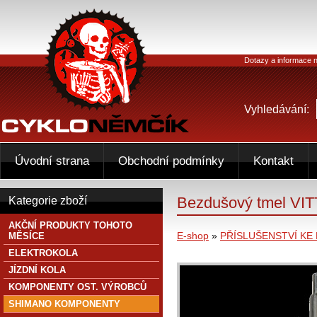
Dotazy a informace n
Vyhledávání:
Úvodní strana
Obchodní podmínky
Kontakt
Bezdušový tmel VIT
Kategorie zboží
AKČNÍ PRODUKTY TOHOTO
E-shop
»
PŘÍSLUŠENSTVÍ KE
MĚSÍCE
ELEKTROKOLA
JÍZDNÍ KOLA
KOMPONENTY OST. VÝROBCŮ
SHIMANO KOMPONENTY