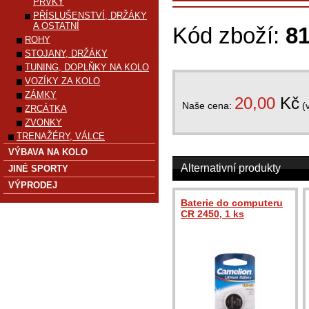
PRVKY
PŘÍSLUŠENSTVÍ, DRŽÁKY
A OSTATNÍ
Kód zboží:
8
ROHY
STOJANY, DRŽÁKY
TUNING, DOPLŇKY NA KOLO
VOZÍKY ZA KOLO
ZÁMKY
20,00
Kč
Naše cena:
(
ZRCÁTKA
ZVONKY
TRENAŽÉRY, VÁLCE
VÝBAVA NA KOLO
Alternativní produkty
JINÉ SPORTY
VÝPRODEJ
Baterie do computeru
CR 2450, 1 ks