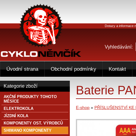
Dotazy a informace n
Vyhledávání:
Úvodní strana
Obchodní podmínky
Kontakt
Baterie P
Kategorie zboží
AKČNÍ PRODUKTY TOHOTO
MĚSÍCE
E-shop
»
PŘÍSLUŠENSTVÍ KE
ELEKTROKOLA
JÍZDNÍ KOLA
KOMPONENTY OST. VÝROBCŮ
SHIMANO KOMPONENTY