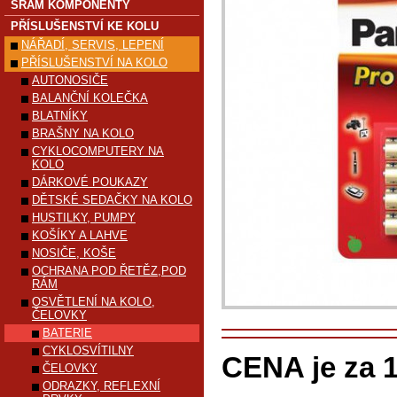
SRAM KOMPONENTY
PŘÍSLUŠENSTVÍ KE KOLU
NÁŘADÍ, SERVIS, LEPENÍ
PŘÍSLUŠENSTVÍ NA KOLO
AUTONOSIČE
BALANČNÍ KOLEČKA
BLATNÍKY
BRAŠNY NA KOLO
CYKLOCOMPUTERY NA
KOLO
DÁRKOVÉ POUKAZY
DĚTSKÉ SEDAČKY NA KOLO
HUSTILKY, PUMPY
KOŠÍKY A LAHVE
NOSIČE, KOŠE
OCHRANA POD ŘETĚZ,POD
RÁM
OSVĚTLENÍ NA KOLO,
ČELOVKY
BATERIE
CYKLOSVÍTILNY
CENA je za 1
ČELOVKY
ODRAZKY, REFLEXNÍ