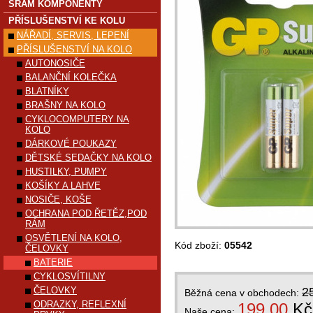
SRAM KOMPONENTY
PŘÍSLUŠENSTVÍ KE KOLU
NÁŘADÍ, SERVIS, LEPENÍ
PŘÍSLUŠENSTVÍ NA KOLO
AUTONOSIČE
BALANČNÍ KOLEČKA
BLATNÍKY
BRAŠNY NA KOLO
CYKLOCOMPUTERY NA
KOLO
DÁRKOVÉ POUKAZY
DĚTSKÉ SEDAČKY NA KOLO
HUSTILKY, PUMPY
KOŠÍKY A LAHVE
NOSIČE, KOŠE
OCHRANA POD ŘETĚZ,POD
RÁM
OSVĚTLENÍ NA KOLO,
Kód zboží:
05542
ČELOVKY
BATERIE
CYKLOSVÍTILNY
ČELOVKY
2
Běžná cena v obchodech:
ODRAZKY, REFLEXNÍ
199,00
Kč
Naše cena: