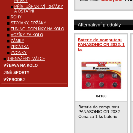
PRVKY
PŘÍSLUŠENSTVÍ, DRŽÁKY
A OSTATNÍ
ROHY
STOJANY, DRŽÁKY
Alternativní produkty
TUNING, DOPLŇKY NA KOLO
VOZÍKY ZA KOLO
Baterie do computeru
ZÁMKY
PANASONIC CR 2032, 1
ZRCÁTKA
ks
ZVONKY
TRENAŽÉRY, VÁLCE
VÝBAVA NA KOLO
JINÉ SPORTY
VÝPRODEJ
04180
Baterie do computeru
PANASONIC CR 2032
Cena za 1 ks baterie