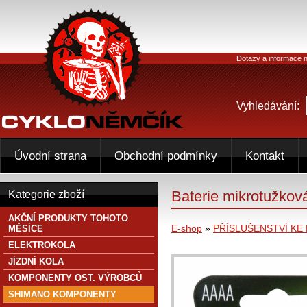
Dotazy a informace n
Vyhledávání:
Úvodní strana
Obchodní podmínky
Kontakt
Baterie mikrotužkov
Kategorie zboží
AKČNÍ PRODUKTY TOHOTO
E-shop
»
PŘÍSLUŠENSTVÍ KE
MĚSÍCE
ELEKTROKOLA
JÍZDNÍ KOLA
KOMPONENTY OST. VÝROBCŮ
SHIMANO KOMPONENTY