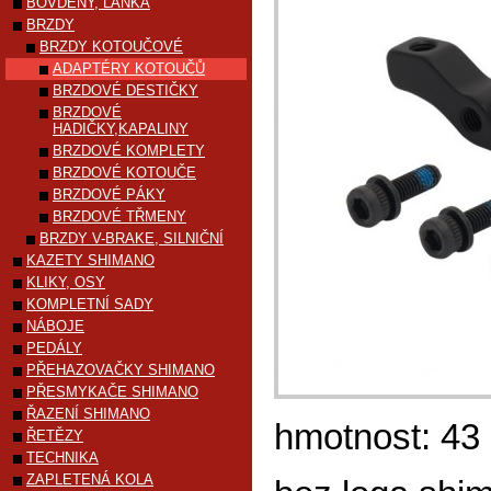
BOVDENY, LANKA
BRZDY
BRZDY KOTOUČOVÉ
ADAPTÉRY KOTOUČŮ
BRZDOVÉ DESTIČKY
BRZDOVÉ
HADIČKY,KAPALINY
BRZDOVÉ KOMPLETY
BRZDOVÉ KOTOUČE
BRZDOVÉ PÁKY
BRZDOVÉ TŘMENY
BRZDY V-BRAKE, SILNIČNÍ
KAZETY SHIMANO
KLIKY, OSY
KOMPLETNÍ SADY
NÁBOJE
PEDÁLY
PŘEHAZOVAČKY SHIMANO
PŘESMYKAČE SHIMANO
ŘAZENÍ SHIMANO
hmotnost: 43 g
ŘETĚZY
TECHNIKA
ZAPLETENÁ KOLA