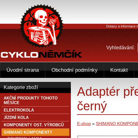
Dotazy a informace n
Vyhledávání:
Úvodní strana
Obchodní podmínky
Kontakt
Adaptér p
Kategorie zboží
AKČNÍ PRODUKTY TOHOTO
černý
MĚSÍCE
ELEKTROKOLA
JÍZDNÍ KOLA
E-shop
»
SHIMANO KOMPON
KOMPONENTY OST. VÝROBCŮ
SHIMANO KOMPONENTY