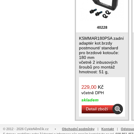
40228
KSMMAR180PSA zadní
adaptér kot.brzdy
postmount/ standard
pro brzdové kotouče:
180 mm
včetně 2 inbusových
šroubů pro montáž
hmotnost: 51 g,
materiál: Al hliník
229,00
Kč
včetně DPH
skladem
Detail zboží
© 2012 - 2026 CykloNěmčík.cz
•
Obchodní podmínky
|
Kontakt
|
Odstoup