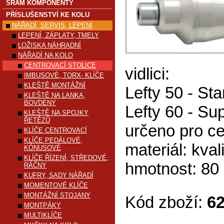
SRAM KOMPONENTY
PŘÍSLUŠENSTVÍ KE KOLU
NÁŘADÍ, SERVIS, LEPENÍ
LEPENÍ, ZÁPLATY, TMELY
LOŽISKA NÁHRADNÍ
NÁŘADÍ NA KOLO
CENTROVACÍ STOLICE
vidlici:
IMBUSOVÉ, TORX- KLÍČE
KLEŠTĚ MONTÁŽNÍ
Lefty 50 - St
KLEŠTĚ NA LANKA,
BOVDENY
Lefty 60 - S
KLEŠTĚ NA SPOJKY
ŘETĚZŮ
určeno pro c
KLÍČE CENTROVACÍ
KLÍČE PEDÁLOVÉ,
materiál: kval
KÓNUSOVÉ
KLÍČE ŘÍZENÍ, STŘEDOVÉ,
hmotnost: 80
RÁČNY
KUFRY, SADY NÁŘADÍ
MOMENTOVÉ KLÍČE
MONTÁŽNÍ STOJANY
Kód zboží:
6
MONTPÁKY
MULTIKLÍČE