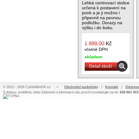
Lehká centrovací stolice
určená k postavení na
ponk a je ji možno i
připevnit na pevnou
podložku. Dorazy na
výšku i do boku.
Ramena se rozvírají...
1 899,00
Kč
včetně DPH
skladem
Detail zboží
© 2012 - 2026 CykloNěmčík.cz
•
Obchodní podmínky
|
Kontakt
|
Odstoup
S dotazy, problémy nebo žádostmi o informace nás prosím kontaktujte na tel.
608 861 453