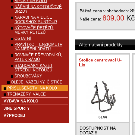
MYČKY NA KOLO
NÁŘADÍ NA KOTOUČOVÉ
8
Běžná cena v obchodech:
BRZDY
809,00
Kč
NÁŘADÍ NA VIDLICE
Naše cena:
ROCKSHOX,SUNTOUR
NÝTOVAČE ŘETĚZŮ,
MĚRKY ŘETĚZŮ
OSTATNÍ
PRAVÍTKO, TENZIOMETR
Alternativní produkty
NA MĚŘENÍ DRÁTŮ
ROVNAČE PŘEVODNÍKŮ,
PATEK RÁMŮ
Stolice centrovací U-
Lix
STAHOVÁKY KAZET,
STŘEDŮ, KOTOUČŮ
ŠROUBOVÁKY
OLEJE, VAZELÍNY, ČISTIČE
PŘÍSLUŠENSTVÍ NA KOLO
TRENAŽÉRY, VÁLCE
VÝBAVA NA KOLO
JINÉ SPORTY
VÝPRODEJ
6144
DOSTUPNOST NA
DOTAZ !!