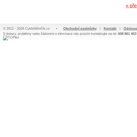
« př
© 2012 - 2026 CykloNěmčík.cz
•
Obchodní podmínky
|
Kontakt
|
Odstoup
S dotazy, problémy nebo žádostmi o informace nás prosím kontaktujte na tel.
608 861 453