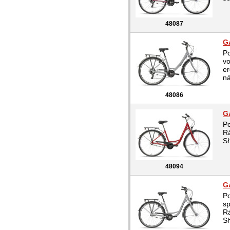
48087
G
P
vo
er
ná
48086
G
P
Rá
Sh
48094
G
P
sp
Rá
Sh