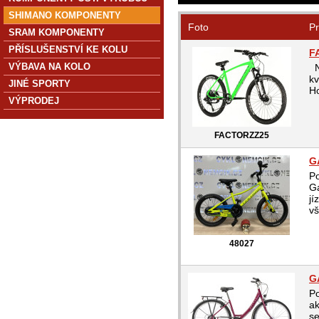
SHIMANO KOMPONENTY
Foto
Pr
SRAM KOMPONENTY
PŘÍSLUŠENSTVÍ KE KOLU
F
VÝBAVA NA KOLO
N
kv
JINÉ SPORTY
Ho
VÝPRODEJ
FACTORZZ25
G
P
Ga
jí
vš
48027
G
P
ak
se