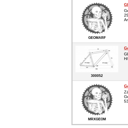
G
Ge
29
A
GEOMARF
G
G
H/
300052
G
Zá
G
53
MRXGEOM