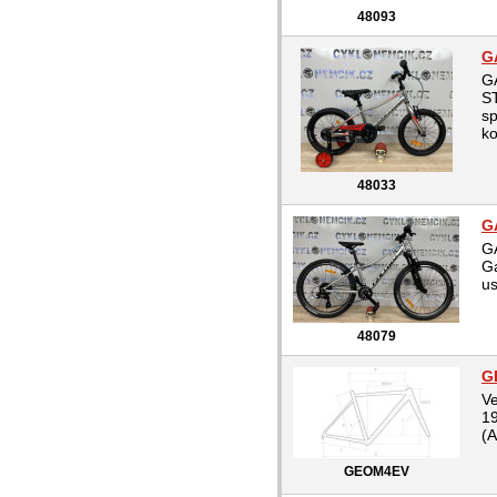
48093
G
G
ST
sp
ko
48033
G
G
Ga
us
48079
G
Ve
19
(A
GEOM4EV