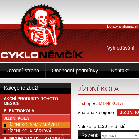
Dotazy a informace n
Vyhledávání:
Úvodní strana
Obchodní podmínky
Kontakt
JÍZDNÍ KOLA
Kategorie zboží
AKČNÍ PRODUKTY TOHOTO
E-shop
»
JÍZDNÍ KOLA
MĚSÍCE
ELEKTROKOLA
Vnořené kategorie:
JÍZDNÍ 
JÍZDNÍ KOLA
JÍZDNÍ KOLA NA ZAKÁZKU
Nalezeno
1130
produktů
JÍZDNÍ KOLA SÉRIOVÁ
Řazení:
KOMPONENTY OST. VÝROBCŮ