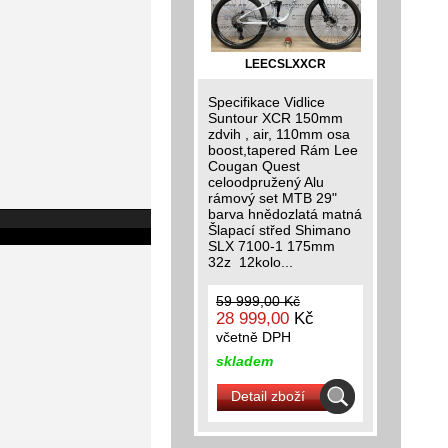
LEECSLXXCR
Specifikace Vidlice
Suntour XCR 150mm
zdvih , air, 110mm osa
boost,tapered Rám Lee
Cougan Quest
celoodpružený Alu
rámový set MTB 29"
barva hnědozlatá matná
Šlapací střed Shimano
SLX 7100-1 175mm
32z 12kolo...
59 999,00 Kč
28 999,00
Kč
včetně DPH
skladem
Detail zboží