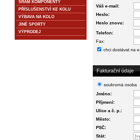
SRAM KOMPONENTY
Váš e-mail:
PŘÍSLUŠENSTVÍ KE KOLU
Heslo:
VÝBAVA NA KOLO
Heslo znovu:
JINÉ SPORTY
VÝPRODEJ
Telefon:
Fax:
chci dostávat na e
Fakturační údaje
soukromá osoba
Jméno:
Příjmení:
Ulice a č. p.:
Město:
PSČ:
Stát: