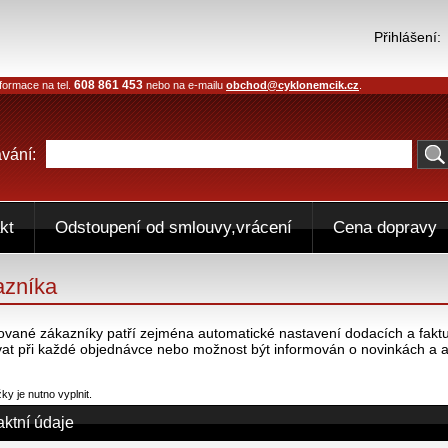
Přihlášení:
608 861 453
formace na tel.
nebo na e-mailu
obchod@cyklonemcik.cz
.
vání:
kt
Odstoupení od smlouvy,vrácení
Cena dopravy
azníka
ované zákazníky patří zejména automatické nastavení dodacích a faktur
at při každé objednávce nebo možnost být informován o novinkách a 
y je nutno vyplnit.
aktní údaje