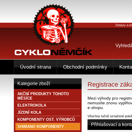
Dotazy a in
Vyhledá
Úvodní strana
Obchodní podmínky
Konta
Registrace zák
Kategorie zboží
AKČNÍ PRODUKTY TOHOTO
Mezi výhody pro registr
MĚSÍCE
nemusíte znovu vyplňov
ELEKTROKOLA
e-shopu.
JÍZDNÍ KOLA
Všechny tučně označené položk
KOMPONENTY OST. VÝROBCŮ
Přihlašovací a kont
SHIMANO KOMPONENTY