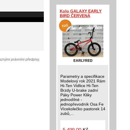
Kolo GALAXY EARLY
BIRD ČERVENÁ
aznými právními předpisy,
EARLYRED
Parametry a specifikace
Modelový rok 2021 Rám
Hi-Ten Vidlice Hi-Ten
Brzdy U-brake zadní
Páky Power Kliky
jednodílné -
jednopřevodník Osa Fe
Vícekolečko pastorek 14
zubů,...
5 499,00
Kč