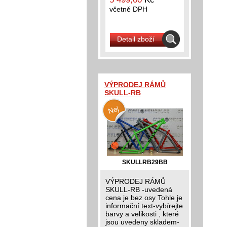
včetně DPH
Detail zboží
VÝPRODEJ RÁMŮ
SKULL-RB
SKULLRB29BB
VÝPRODEJ RÁMŮ
SKULL-RB -uvedená
cena je bez osy Tohle je
informační text-vybírejte
barvy a velikosti , které
jsou uvedeny skladem-