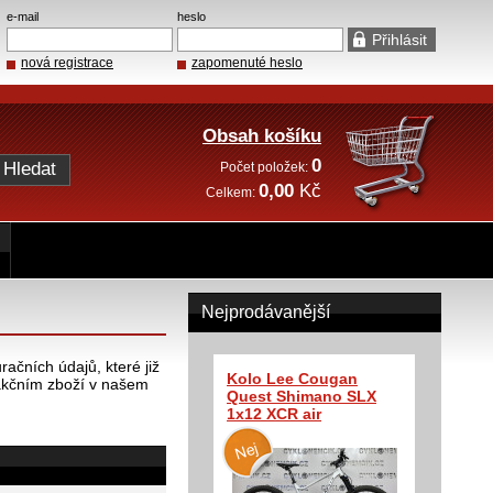
e-mail
heslo
nová registrace
zapomenuté heslo
Obsah košíku
0
Počet položek:
0,00
Kč
Celkem:
Nejprodávanější
ačních údajů, které již
Kolo Lee Cougan
akčním zboží v našem
Quest Shimano SLX
1x12 XCR air