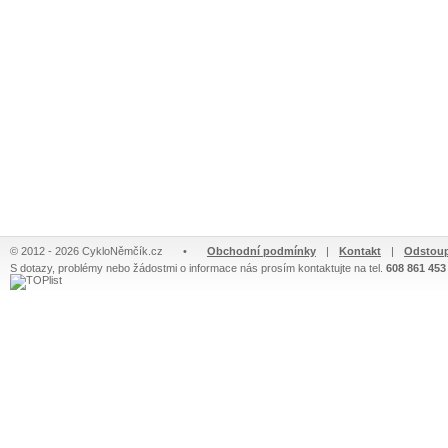
© 2012 - 2026 CykloNěmčík.cz
•
Obchodní podmínky
|
Kontakt
|
Odstoup
S dotazy, problémy nebo žádostmi o informace nás prosím kontaktujte na tel.
608 861 453