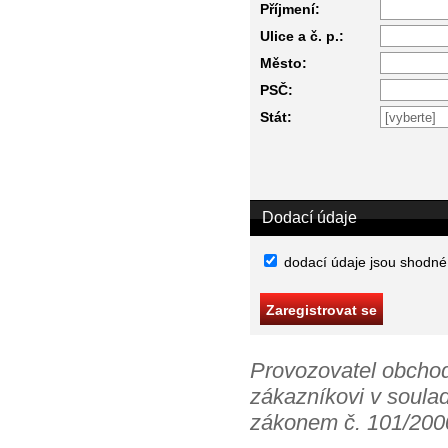
Příjmení:
Ulice a č. p.:
Město:
PSČ:
Stát:
Dodací údaje
dodací údaje jsou shodné
Provozovatel obchod
zákazníkovi v soula
zákonem č. 101/2000