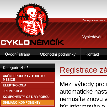
Dotazy a informace n
Vyhledávání:
Úvodní strana
Obchodní podmínky
Kontakt
Registrace z
Kategorie zboží
AKČNÍ PRODUKTY TOHOTO
MĚSÍCE
Mezi výhody pro 
ELEKTROKOLA
automatické nasta
JÍZDNÍ KOLA
KOMPONENTY OST. VÝROBCŮ
nemusíte znovu v
SHIMANO KOMPONENTY
být informován o