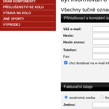
SRAM KOMPONENTY
PŘÍSLUŠENSTVÍ KE KOLU
Všechny tučně označ
VÝBAVA NA KOLO
Přihlašovací a kontaktní ú
JINÉ SPORTY
VÝPRODEJ
Váš e-mail:
Heslo:
Heslo znovu:
Telefon:
Fax:
chci dostávat na e-mail i
Fakturační údaje
soukromá osoba
fi
Jméno: