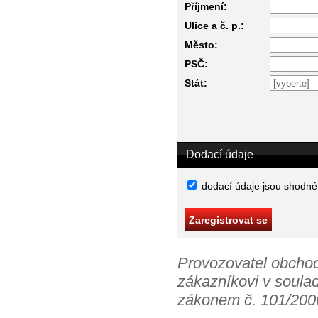
Příjmení:
Ulice a č. p.:
Město:
PSČ:
Stát:
Dodací údaje
dodací údaje jsou shodné
Provozovatel obchod
zákazníkovi v soula
zákonem č. 101/2000