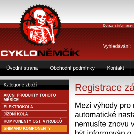
Dotazy a informace n
Vyhledávání:
Úvodní strana
Obchodní podmínky
Kontakt
Registrace z
Kategorie zboží
AKČNÍ PRODUKTY TOHOTO
MĚSÍCE
Mezi výhody pro 
ELEKTROKOLA
automatické nasta
JÍZDNÍ KOLA
KOMPONENTY OST. VÝROBCŮ
nemusíte znovu v
SHIMANO KOMPONENTY
být informován o