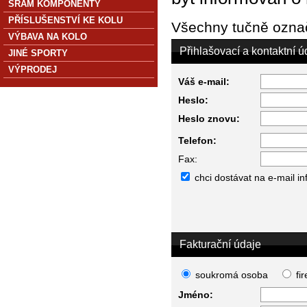
SRAM KOMPONENTY
PŘÍSLUŠENSTVÍ KE KOLU
Všechny tučně označ
VÝBAVA NA KOLO
Přihlašovací a kontaktní ú
JINÉ SPORTY
VÝPRODEJ
Váš e-mail:
Heslo:
Heslo znovu:
Telefon:
Fax:
chci dostávat na e-mail i
Fakturační údaje
soukromá osoba
fi
Jméno: