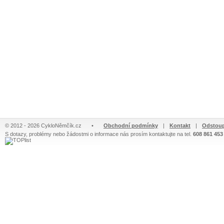
© 2012 - 2026 CykloNěmčík.cz
•
Obchodní podmínky
|
Kontakt
|
Odstoup
S dotazy, problémy nebo žádostmi o informace nás prosím kontaktujte na tel.
608 861 453