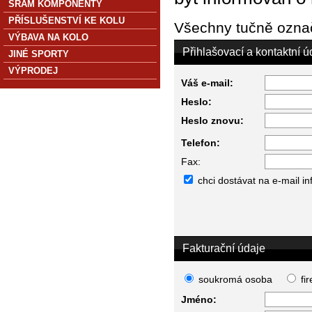
SRAM KOMPONENTY
PŘÍSLUŠENSTVÍ KE KOLU
Všechny tučně označ
VÝBAVA NA KOLO
Přihlašovací a kontaktní ú
JINÉ SPORTY
VÝPRODEJ
Váš e-mail:
Heslo:
Heslo znovu:
Telefon:
Fax:
chci dostávat na e-mail i
Fakturační údaje
soukromá osoba
fi
Jméno: