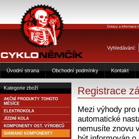
Dotazy a informace n
Vyhledávání:
Úvodní strana
Obchodní podmínky
Kontakt
Registrace z
Kategorie zboží
AKČNÍ PRODUKTY TOHOTO
MĚSÍCE
Mezi výhody pro 
ELEKTROKOLA
automatické nasta
JÍZDNÍ KOLA
KOMPONENTY OST. VÝROBCŮ
nemusíte znovu v
SHIMANO KOMPONENTY
být informován o