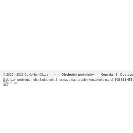
© 2012 - 2026 CykloNěmčík.cz
•
Obchodní podmínky
|
Kontakt
|
Odstoup
S dotazy, problémy nebo žádostmi o informace nás prosím kontaktujte na tel.
608 861 453