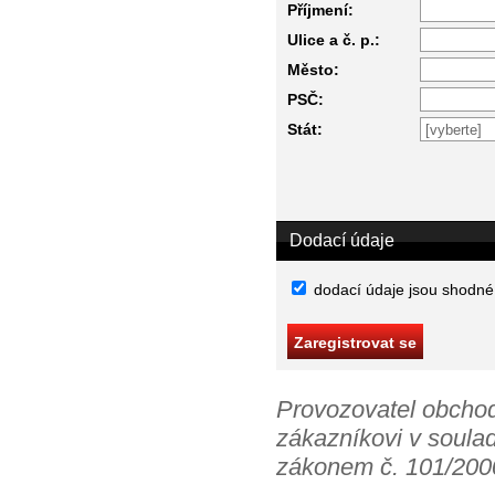
Příjmení:
Ulice a č. p.:
Město:
PSČ:
Stát:
Dodací údaje
dodací údaje jsou shodné
Provozovatel obchod
zákazníkovi v soula
zákonem č. 101/2000