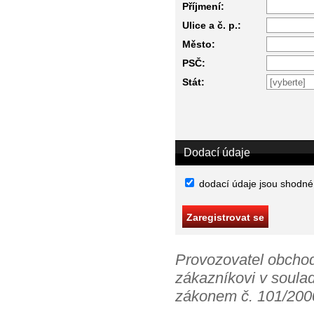
Příjmení:
Ulice a č. p.:
Město:
PSČ:
Stát:
Dodací údaje
dodací údaje jsou shodné
Provozovatel obchod
zákazníkovi v soula
zákonem č. 101/2000