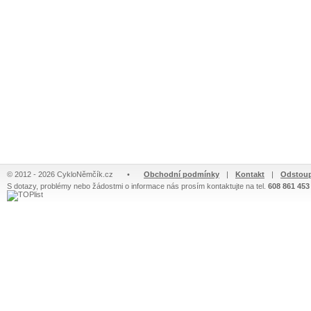
© 2012 - 2026 CykloNěmčík.cz
•
Obchodní podmínky
|
Kontakt
|
Odstoup
S dotazy, problémy nebo žádostmi o informace nás prosím kontaktujte na tel.
608 861 453