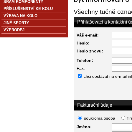
SRAM KOMPONENTY
PŘÍSLUŠENSTVÍ KE KOLU
Všechny tučně označ
VÝBAVA NA KOLO
Přihlašovací a kontaktní ú
JINÉ SPORTY
VÝPRODEJ
Váš e-mail:
Heslo:
Heslo znovu:
Telefon:
Fax:
chci dostávat na e-mail i
Fakturační údaje
soukromá osoba
fi
Jméno: