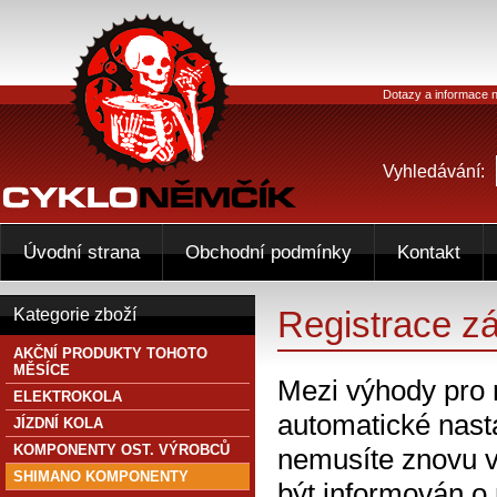
Dotazy a informace n
Vyhledávání:
Úvodní strana
Obchodní podmínky
Kontakt
Registrace z
Kategorie zboží
AKČNÍ PRODUKTY TOHOTO
MĚSÍCE
Mezi výhody pro 
ELEKTROKOLA
automatické nasta
JÍZDNÍ KOLA
KOMPONENTY OST. VÝROBCŮ
nemusíte znovu v
SHIMANO KOMPONENTY
být informován o