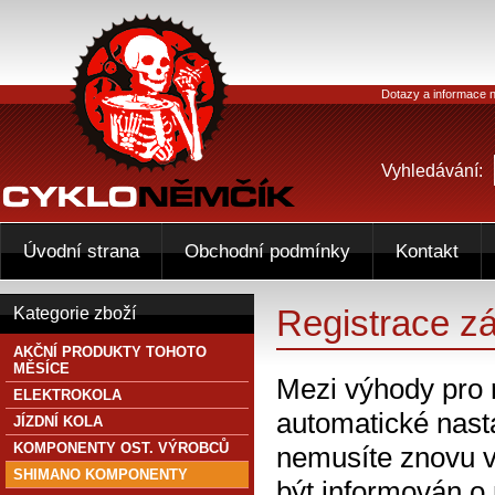
Dotazy a informace n
Vyhledávání:
Úvodní strana
Obchodní podmínky
Kontakt
Registrace z
Kategorie zboží
AKČNÍ PRODUKTY TOHOTO
MĚSÍCE
Mezi výhody pro 
ELEKTROKOLA
automatické nasta
JÍZDNÍ KOLA
KOMPONENTY OST. VÝROBCŮ
nemusíte znovu v
SHIMANO KOMPONENTY
být informován o