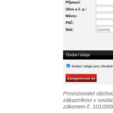
Příjmení:
Ulice a č. p.:
Město:
PSČ:
Stát:
Dodací údaje
dodací údaje jsou shodné
Provozovatel obchod
zákazníkovi v soula
zákonem č. 101/2000