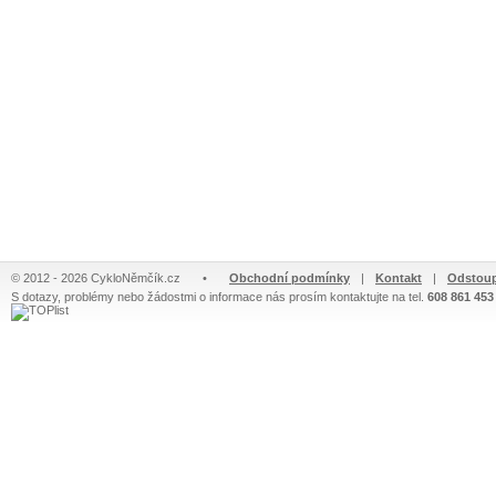
© 2012 - 2026 CykloNěmčík.cz
•
Obchodní podmínky
|
Kontakt
|
Odstoup
S dotazy, problémy nebo žádostmi o informace nás prosím kontaktujte na tel.
608 861 453