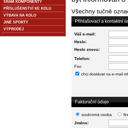
SRAM KOMPONENTY
PŘÍSLUŠENSTVÍ KE KOLU
Všechny tučně označ
VÝBAVA NA KOLO
Přihlašovací a kontaktní ú
JINÉ SPORTY
VÝPRODEJ
Váš e-mail:
Heslo:
Heslo znovu:
Telefon:
Fax:
chci dostávat na e-mail i
Fakturační údaje
soukromá osoba
fi
Jméno: