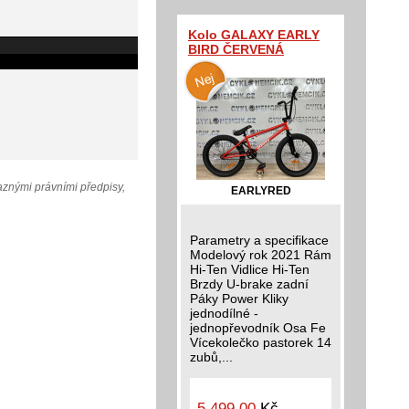
Kolo GALAXY EARLY
BIRD ČERVENÁ
aznými právními předpisy,
EARLYRED
Parametry a specifikace
Modelový rok 2021 Rám
Hi-Ten Vidlice Hi-Ten
Brzdy U-brake zadní
Páky Power Kliky
jednodílné -
jednopřevodník Osa Fe
Vícekolečko pastorek 14
zubů,...
5 499,00
Kč