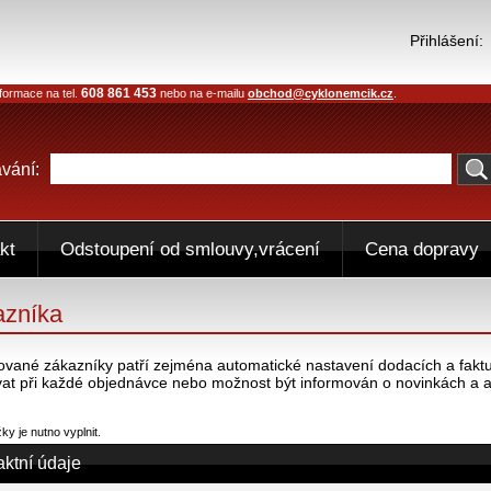
Přihlášení:
608 861 453
formace na tel.
nebo na e-mailu
obchod@cyklonemcik.cz
.
vání:
kt
Odstoupení od smlouvy,vrácení
Cena dopravy
azníka
ované zákazníky patří zejména automatické nastavení dodacích a faktur
at při každé objednávce nebo možnost být informován o novinkách a 
y je nutno vyplnit.
aktní údaje