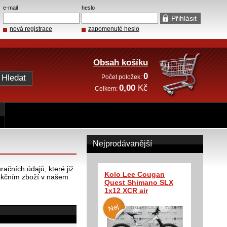
e-mail
heslo
nová registrace
zapomenuté heslo
Obsah košíku
0
Počet položek:
0,00
Kč
Celkem:
Nejprodávanější
ačních údajů, které již
Kolo Lee Cougan
akčním zboží v našem
Quest Shimano SLX
1x12 XCR air