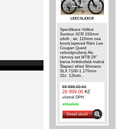
LEECSLXXCR
Specifikace Vidlice
Suntour XCR 150mm
zdvih , air, 110mm osa
boost,tapered Rám Lee
Cougan Quest
celoodpružený Alu
rámový set MTB 29"
barva hnědozlatá matná
Šlapací střed Shimano
SLX 7100-1 175mm
32z 12kolo...
59 999,00 Kč
28 999,00
Kč
včetně DPH
skladem
Detail zboží