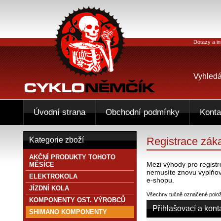
Dotazy a in
Vyhledá
Úvodní strana
Obchodní podmínky
Konta
Registrace zák
Kategorie zboží
AKČNÍ PRODUKTY TOHOTO
Mezi výhody pro registr
MĚSÍCE
nemusíte znovu vyplňov
ELEKTROKOLA
e-shopu.
JÍZDNÍ KOLA
Všechny tučně označené položk
KOMPONENTY OST. VÝROBCŮ
Přihlašovací a kont
SHIMANO KOMPONENTY