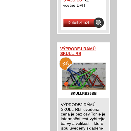
včetně DPH
Detail zboží
VÝPRODEJ RÁMŮ
SKULL-RB
SKULLRB29BB
VÝPRODEJ RÁMŮ
SKULL-RB -uvedená
cena je bez osy Tohle je
informační text-vybírejte
barvy a velikosti , které
jsou uvedeny skladem-