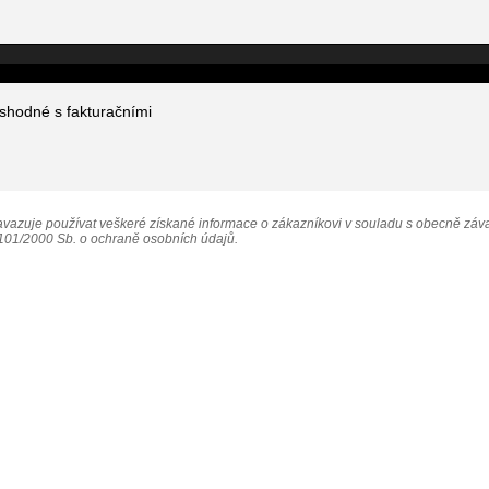
 shodné s fakturačními
vazuje používat veškeré získané informace o zákazníkovi v souladu s obecně záv
101/2000 Sb. o ochraně osobních údajů.