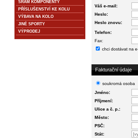
SRAM KOMPONENTY
Váš e-mail:
PŘÍSLUŠENSTVÍ KE KOLU
Heslo:
VÝBAVA NA KOLO
Heslo znovu:
JINÉ SPORTY
VÝPRODEJ
Telefon:
Fax:
chci dostávat na e
Fakturační údaje
soukromá osoba
Jméno:
Příjmení:
Ulice a č. p.:
Město:
PSČ:
Stát: