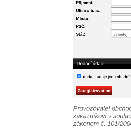
Příjmení:
Ulice a č. p.:
Město:
PSČ:
Stát:
Dodací údaje
dodací údaje jsou shodné
Provozovatel obchod
zákazníkovi v soula
zákonem č. 101/2000