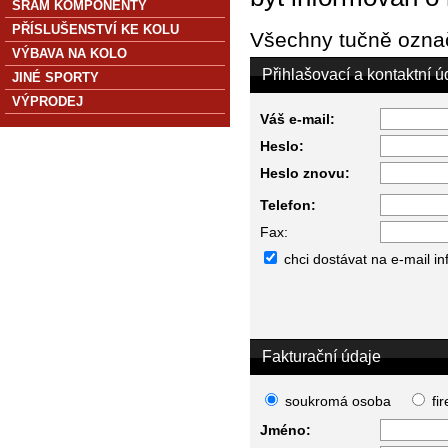
SRAM KOMPONENTY
PŘÍSLUŠENSTVÍ KE KOLU
Všechny tučně označ
VÝBAVA NA KOLO
Přihlašovací a kontaktní ú
JINÉ SPORTY
VÝPRODEJ
Váš e-mail:
Heslo:
Heslo znovu:
Telefon:
Fax:
chci dostávat na e-mail i
Fakturační údaje
soukromá osoba
fi
Jméno: