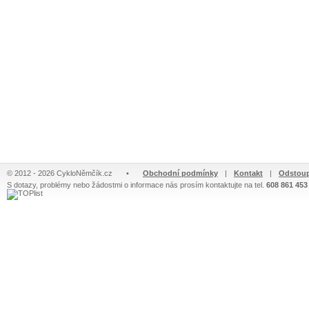
© 2012 - 2026 CykloNěmčík.cz
•
Obchodní podmínky
|
Kontakt
|
Odstoup
S dotazy, problémy nebo žádostmi o informace nás prosím kontaktujte na tel.
608 861 453