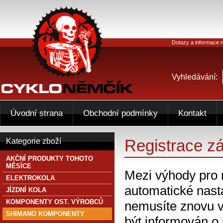
Dotazy a informace n
Vyhledávání:
Úvodní strana
Obchodní podmínky
Kontakt
Registrace z
Kategorie zboží
AKČNÍ PRODUKTY TOHOTO
MĚSÍCE
Mezi výhody pro 
ELEKTROKOLA
automatické nasta
JÍZDNÍ KOLA
KOMPONENTY OST. VÝROBCŮ
nemusíte znovu v
SHIMANO KOMPONENTY
být informován o